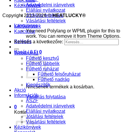
Kapcsolat
Adatvédelmi irányelvek
Kézikönyvek
Elállási nyilatkozat
Copyright 2013-2026 ©
Jótállási feltételek
HEATLUCKY®
Vásárlási feltételek
Languages
Kézikönyvek
You need Polylang or WPML plugin for this to
Kapcsolat
work. You can remove it from Theme Options.
Belépés
Keresés a következőre:
Kosár /
0
Ft
0
Webáruház
Fűthető kesztyű
Fűthető lábbelik
Fűthető ruházat
Fűthető felsőruházat
Fűthető nadrág
Kiegészítők
Nincsenek termékek a kosárban.
Akció
Információk
Vásárlás folytatása
ÁSZF
Adatvédelmi irányelvek
0
Elállási nyilatkozat
Kosár
Jótállási feltételek
Vásárlási feltételek
Kézikönyvek