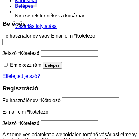
Kapcsolat
Belépés
Nincsenek termékek a kosárban.
Belépés
Vásárlás folytatása
Felhasználónév vagy Email cím
*
Kötelező
Jelszó
*
Kötelező
Emlékezz rám
Belépés
Elfelejtett jelszó?
Regisztráció
Felhasználónév
*
Kötelező
E-mail cím
*
Kötelező
Jelszó
*
Kötelező
A személyes adatokat a weboldalon történő vásárlási élmény