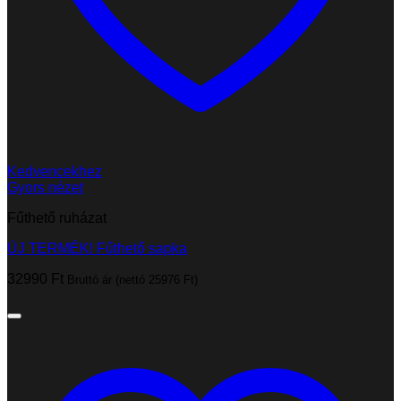
Kedvencekhez
Gyors nézet
Fűthető ruházat
ÚJ TERMÉK! Fűthető sapka
32990
Ft
Bruttó ár (nettó
25976
Ft
)