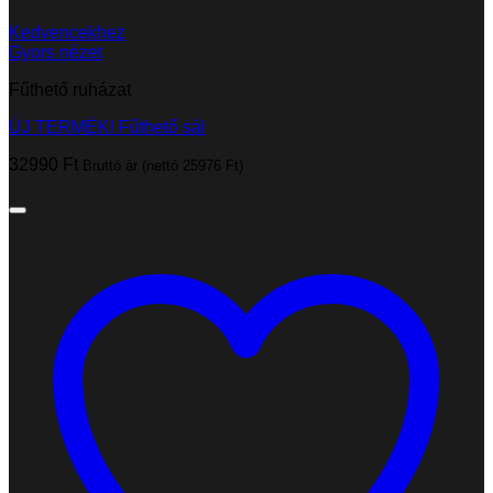
Kedvencekhez
Gyors nézet
Fűthető ruházat
ÚJ TERMÉK! Fűthető sál
32990
Ft
Bruttó ár (nettó
25976
Ft
)