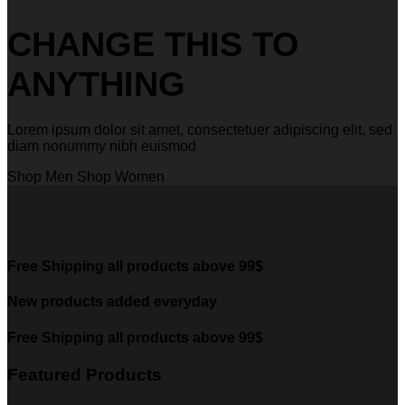
CHANGE THIS TO
ANYTHING
Lorem ipsum dolor sit amet, consectetuer adipiscing elit, sed
diam nonummy nibh euismod
Shop Men
Shop Women
Free Shipping all products above 99$
New products added everyday
Free Shipping all products above 99$
Featured Products