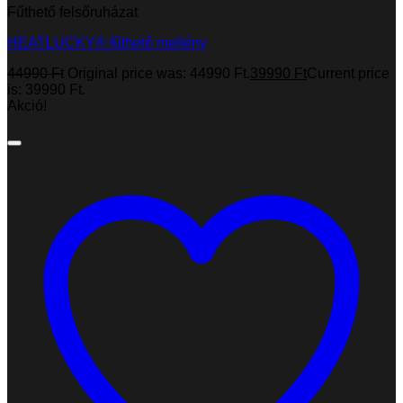
Fűthető felsőruházat
HEATLUCKY® fűthető mellény
44990
Ft
Original price was: 44990 Ft.
39990
Ft
Current price
is: 39990 Ft.
Akció!