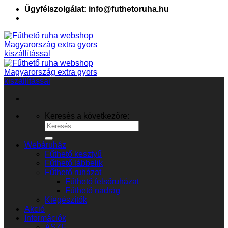
Ügyfélszolgálat: info@futhetoruha.hu
Keresés a következőre:
Webáruház
Fűthető kesztyű
Fűthető lábbelik
Fűthető ruházat
Fűthető felsőruházat
Fűthető nadrág
Kiegészítők
Akció
Információk
ÁSZF