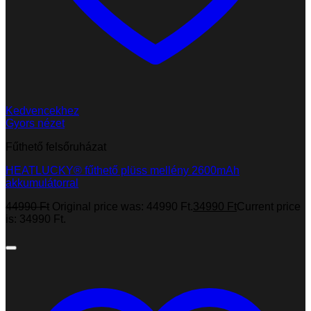
Kedvencekhez
Gyors nézet
Fűthető felsőruházat
HEATLUCKY® fűthető plüss mellény 2600mAh
akkumulátorral
44990
Ft
Original price was: 44990 Ft.
34990
Ft
Current price
is: 34990 Ft.