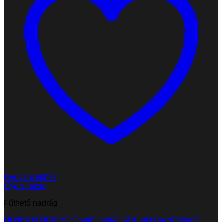
Kedvencekhez
Gyors nézet
Fűthető nadrág
Új HEATLUCKY® fűthető nadrág APP-al is vezérelhető