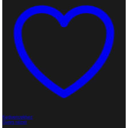
Kedvencekhez
Gyors nézet