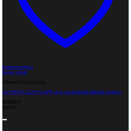
Kedvencekhez
Gyors nézet
Fűthető felsőruházat
ÚJ! HEATLUCKY® APP-al is vezérelhető fűthető mellény
44990
Ft
Akció!