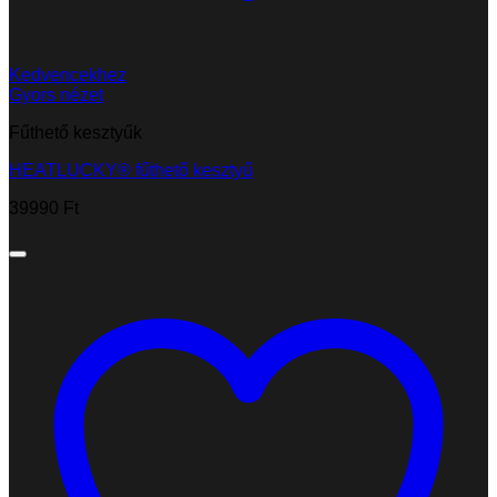
Kedvencekhez
Gyors nézet
Fűthető kesztyűk
HEATLUCKY® fűthető kesztyű
39990
Ft