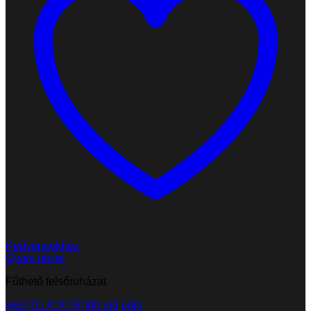
Kedvencekhez
Gyors nézet
Fűthető felsőruházat
HEATLUCKY® fűthető póló