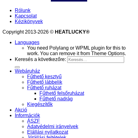
Rólunk
Kapcsolat
Kézikönyvek
Copyright 2013-2026 ©
HEATLUCKY®
Languages
You need Polylang or WPML plugin for this to
work. You can remove it from Theme Options.
Keresés a következőre:
Webáruház
Fűthető kesztyű
Fűthető lábbelik
Fűthető ruházat
Fűthető felsőruházat
Fűthető nadrág
Kiegészítők
Akció
Információk
ÁSZF
Adatvédelmi irányelvek
Elállási nyilatkozat
Jótállási feltételek