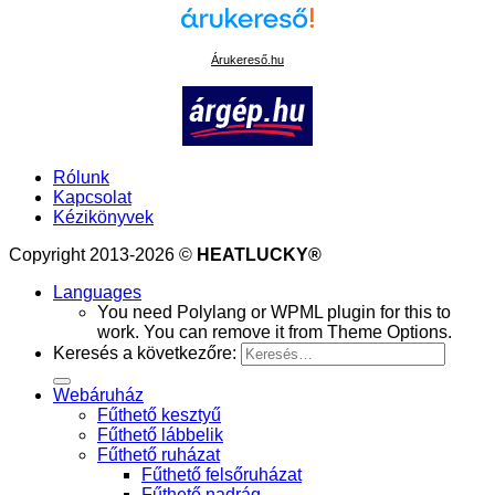
Árukereső.hu
Rólunk
Kapcsolat
Kézikönyvek
Copyright 2013-2026 ©
HEATLUCKY®
Languages
You need Polylang or WPML plugin for this to
work. You can remove it from Theme Options.
Keresés a következőre:
Webáruház
Fűthető kesztyű
Fűthető lábbelik
Fűthető ruházat
Fűthető felsőruházat
Fűthető nadrág