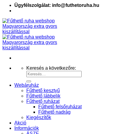
Ügyfélszolgálat: info@futhetoruha.hu
Keresés a következőre:
Webáruház
Fűthető kesztyű
Fűthető lábbelik
Fűthető ruházat
Fűthető felsőruházat
Fűthető nadrág
Kiegészítők
Akció
Információk
ÁSZF