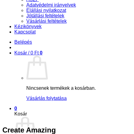
Adatvédelmi irányelvek
Elállási nyilatkozat
Jótállási feltételek
Vásárlási feltételek
Kézikönyvek
Kapcsolat
Belépés
Kosár /
0
Ft
0
Nincsenek termékek a kosárban.
Vásárlás folytatása
0
Kosár
Create Amazing