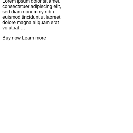
Lorem ipsum dolor sit amet,
consectetuer adipiscing elit,
sed diam nonummy nibh
euismod tincidunt ut laoreet
dolore magna aliquam erat
volutpat….
Buy now
Learn more