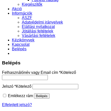
Kiegészítők
Akció
Információk
ÁSZF
Adatvédelmi irányelvek
Elállási nyilatkozat
Jótállási feltételek
Vásárlási feltételek
Kézikönyvek
Kapcsolat
Belépés
Belépés
Felhasználónév vagy Email cím
*
Kötelező
Jelszó
*
Kötelező
Emlékezz rám
Belépés
Elfelejtett jelszó?