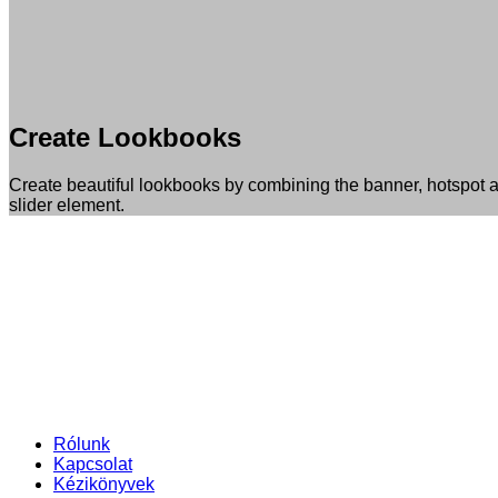
Create Lookbooks
Create beautiful lookbooks by combining the banner, hotspot 
slider element.
Rólunk
Kapcsolat
Kézikönyvek