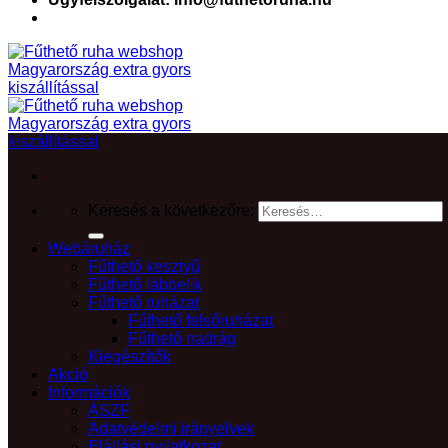
Keresés a következőre:
Webáruház
Fűthető kesztyű
Fűthető lábbelik
Fűthető ruházat
Fűthető felsőruházat
Fűthető nadrág
Kiegészítők
Akció
Információk
ÁSZF
Adatvédelmi irányelvek
Elállási nyilatkozat