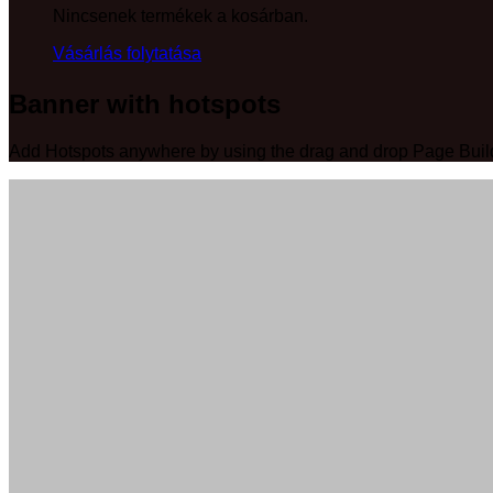
Nincsenek termékek a kosárban.
Vásárlás folytatása
Banner with hotspots
Add Hotspots anywhere by using the drag and drop Page Buil