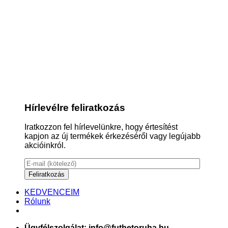
Hírlevélre feliratkozás
Iratkozzon fel hírlevelünkre, hogy értesítést
kapjon az új termékek érkezéséről vagy legújabb
akcióinkról.
KEDVENCEIM
Rólunk
Ügyfélszolgálat: info@futhetoruha.hu