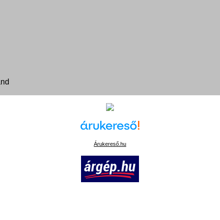
and
Árukereső.hu