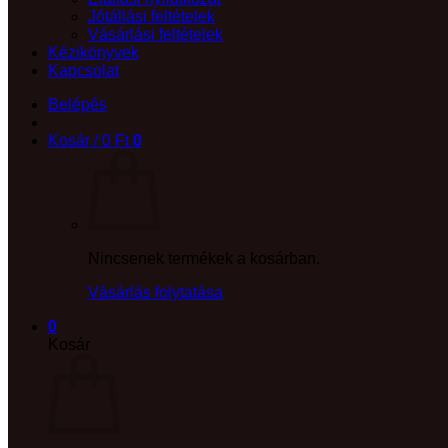
Jótállási feltételek
Vásárlási feltételek
Kézikönyvek
Kapcsolat
Belépés
Kosár /
0
Ft
0
Nincsenek termékek a kosárban.
Vásárlás folytatása
0
Kosár