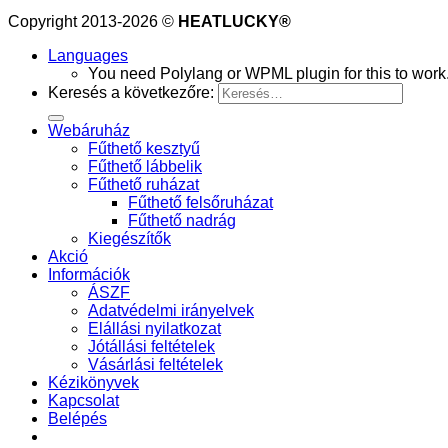
Copyright 2013-2026 ©
HEATLUCKY®
Languages
You need Polylang or WPML plugin for this to work
Keresés a következőre:
Webáruház
Fűthető kesztyű
Fűthető lábbelik
Fűthető ruházat
Fűthető felsőruházat
Fűthető nadrág
Kiegészítők
Akció
Információk
ÁSZF
Adatvédelmi irányelvek
Elállási nyilatkozat
Jótállási feltételek
Vásárlási feltételek
Kézikönyvek
Kapcsolat
Belépés