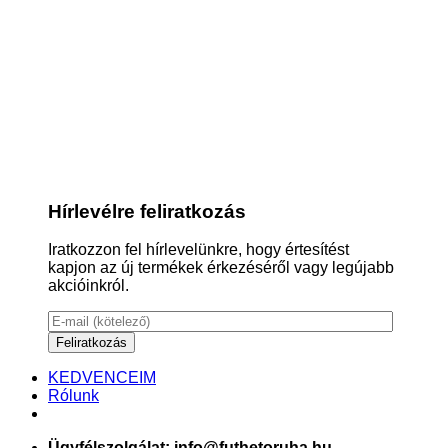
Hírlevélre feliratkozás
Iratkozzon fel hírlevelünkre, hogy értesítést
kapjon az új termékek érkezéséről vagy legújabb
akcióinkról.
KEDVENCEIM
Rólunk
Ügyfélszolgálat: info@futhetoruha.hu