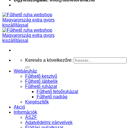
Keresés a következőre:
Webáruház
Fűthető kesztyű
Fűthető lábbelik
Fűthető ruházat
Fűthető felsőruházat
Fűthető nadrág
Kiegészítők
Akció
Információk
ÁSZF
Adatvédelmi irányelvek
Elállási nyilatkozat