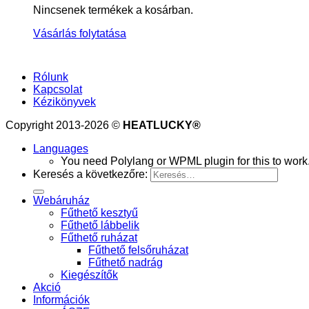
Nincsenek termékek a kosárban.
Vásárlás folytatása
Rólunk
Kapcsolat
Kézikönyvek
Copyright 2013-2026 ©
HEATLUCKY®
Languages
You need Polylang or WPML plugin for this to work
Keresés a következőre:
Webáruház
Fűthető kesztyű
Fűthető lábbelik
Fűthető ruházat
Fűthető felsőruházat
Fűthető nadrág
Kiegészítők
Akció
Információk