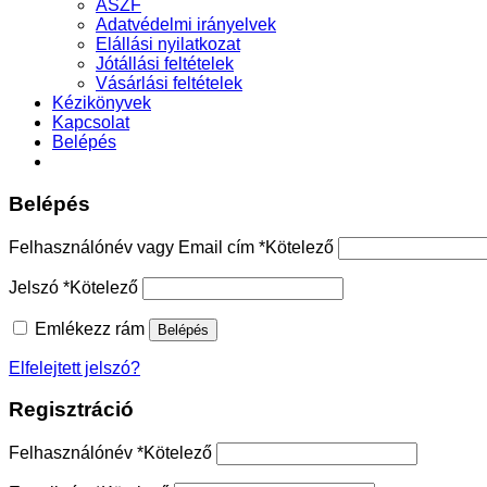
ÁSZF
Adatvédelmi irányelvek
Elállási nyilatkozat
Jótállási feltételek
Vásárlási feltételek
Kézikönyvek
Kapcsolat
Belépés
Belépés
Felhasználónév vagy Email cím
*
Kötelező
Jelszó
*
Kötelező
Emlékezz rám
Belépés
Elfelejtett jelszó?
Regisztráció
Felhasználónév
*
Kötelező