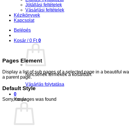
Jótállási feltételek
Vásárlási feltételek
Kézikönyvek
Kapcsolat
Belépés
Kosár /
0
Ft
0
Pages Element
Display a list of sub pages of a selected page in a beautiful wa
Nincsenek termékek a kosárban.
a parent page.
Vásárlás folytatása
Default Style
0
Sorry, no pages was found
Kosár