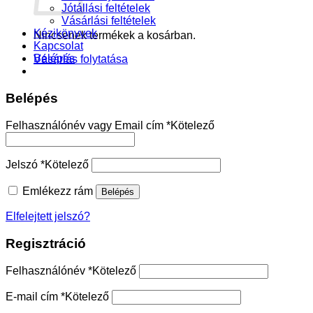
Jótállási feltételek
Vásárlási feltételek
Kézikönyvek
Nincsenek termékek a kosárban.
Kapcsolat
Belépés
Vásárlás folytatása
Belépés
Felhasználónév vagy Email cím
*
Kötelező
Jelszó
*
Kötelező
Emlékezz rám
Belépés
Elfelejtett jelszó?
Regisztráció
Felhasználónév
*
Kötelező
E-mail cím
*
Kötelező