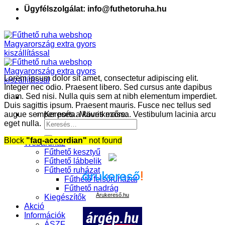
Ügyfélszolgálat: info@futhetoruha.hu
Lorem ipsum dolor sit amet, consectetur adipiscing elit.
Integer nec odio. Praesent libero. Sed cursus ante dapibus
diam. Sed nisi. Nulla quis sem at nibh elementum imperdiet.
Duis sagittis ipsum. Praesent mauris. Fusce nec tellus sed
augue semper porta. Mauris massa. Vestibulum lacinia arcu
Keresés a következőre:
eget nulla.
Block
"faq-accordian"
not found
Webáruház
Fűthető kesztyű
Fűthető lábbelik
Fűthető ruházat
Fűthető felsőruházat
Fűthető nadrág
Árukereső.hu
Kiegészítők
Akció
Információk
ÁSZF