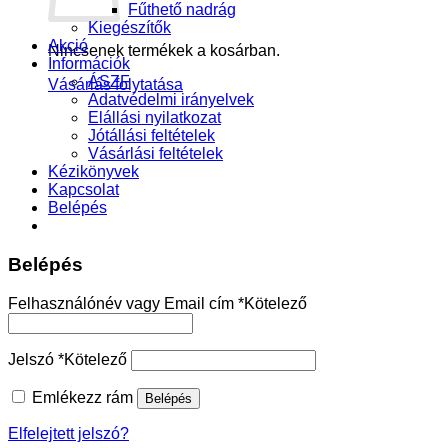
Fűthető nadrág
Kiegészítők
Akció
Nincsenek termékek a kosárban.
Információk
ÁSZF
Vásárlás folytatása
Adatvédelmi irányelvek
Elállási nyilatkozat
Jótállási feltételek
Vásárlási feltételek
Kézikönyvek
Kapcsolat
Belépés
Belépés
Felhasználónév vagy Email cím
*
Kötelező
Jelszó
*
Kötelező
Emlékezz rám
Belépés
Elfelejtett jelszó?