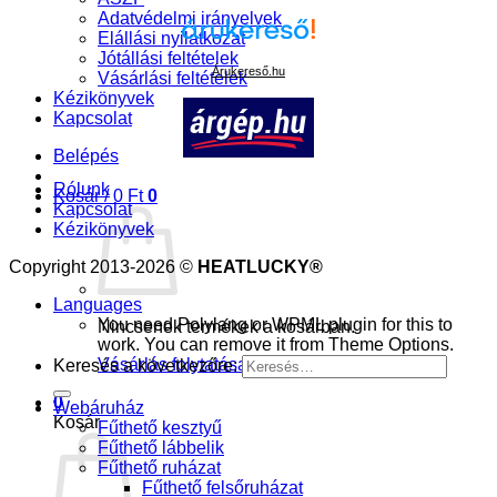
Adatvédelmi irányelvek
Elállási nyilatkozat
Jótállási feltételek
Árukereső.hu
Vásárlási feltételek
Kézikönyvek
Kapcsolat
Belépés
Rólunk
Kosár /
0
Ft
0
Kapcsolat
Kézikönyvek
Copyright 2013-2026 ©
HEATLUCKY®
Languages
You need Polylang or WPML plugin for this to
Nincsenek termékek a kosárban.
work. You can remove it from Theme Options.
Vásárlás folytatása
Keresés a következőre:
0
Webáruház
Kosár
Fűthető kesztyű
Fűthető lábbelik
Fűthető ruházat
Fűthető felsőruházat