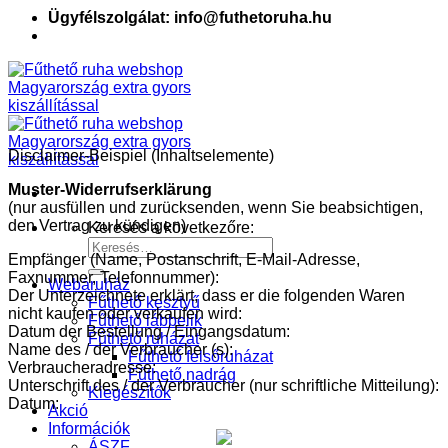
Ügyfélszolgálat: info@futhetoruha.hu
Disclaimer-Beispiel (Inhaltselemente)
Muster-Widerrufserklärung
(nur ausfüllen und zurücksenden, wenn Sie beabsichtigen,
den Vertrag zu kündigen)
Keresés a következőre:
Empfänger (Name, Postanschrift, E-Mail-Adresse,
Faxnummer, Telefonnummer):
Webáruház
Der Unterzeichnete erklärt, dass er die folgenden Waren
Fűthető kesztyű
nicht kaufen oder verkaufen wird:
Fűthető lábbelik
Datum der Bestellung / Eingangsdatum:
Fűthető ruházat
Name des / der Verbraucher (s):
Fűthető felsőruházat
Verbraucheradresse:
Fűthető nadrág
Unterschrift des / der Verbraucher (nur schriftliche Mitteilung):
Kiegészítők
Datum:
Akció
Információk
ÁSZF