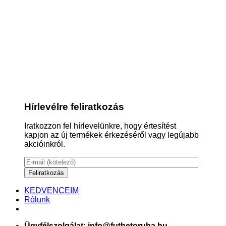
Hírlevélre feliratkozás
Iratkozzon fel hírlevelünkre, hogy értesítést
kapjon az új termékek érkezéséről vagy legújabb
akcióinkról.
KEDVENCEIM
Rólunk
Ügyfélszolgálat: info@futhetoruha.hu