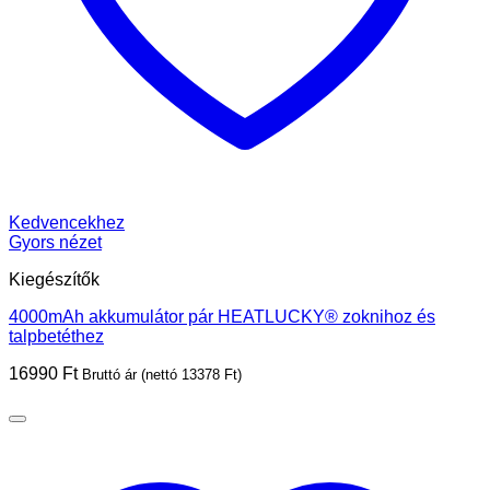
Kedvencekhez
Gyors nézet
Kiegészítők
4000mAh akkumulátor pár HEATLUCKY® zoknihoz és
talpbetéthez
16990
Ft
Bruttó ár (nettó
13378
Ft
)