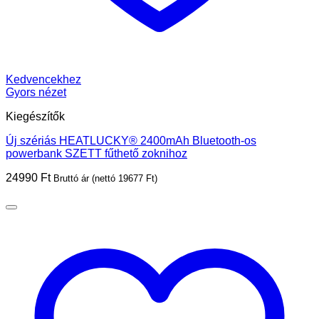
Kedvencekhez
Gyors nézet
Kiegészítők
Új szériás HEATLUCKY® 2400mAh Bluetooth-os
powerbank SZETT fűthető zoknihoz
24990
Ft
Bruttó ár (nettó
19677
Ft
)