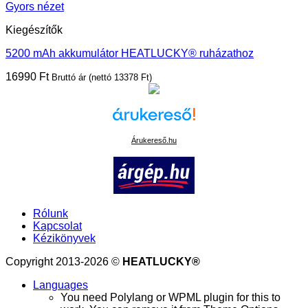
Gyors nézet
Kiegészítők
5200 mAh akkumulátor HEATLUCKY® ruházathoz
16990
Ft
Bruttó ár (nettó
13378
Ft
)
Árukereső.hu
Rólunk
Kapcsolat
Kézikönyvek
Copyright 2013-2026 ©
HEATLUCKY®
Languages
You need Polylang or WPML plugin for this to