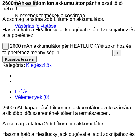
2600mAh-as lítiom ion akkumulátor pár
hálózati töltő
nélkül!
Nincsenek termékek a kosárban.
A csomag tartalma 2db Lítium-ion akkumulátor.
Vásárlás folytatása
Használható a Heatlucky jack dugóval ellátott zoknijaihoz és
a talpbetéthez.
2600 mAh akkumulátor pár HEATLUCKY® zoknihoz és
talpbetéthez mennyiség
Kosárba teszem
Kategória:
Kiegészítők
Leírás
Vélemények (0)
2600mAh kapacitású Lítium-ion akkumulátor azok számára,
akik több időt szeretnének tölteni a természetben.
A csomag tartalma 2db Lítium-ion akkumulátor.
Használható a Heatlucky jack dugóval ellátott zoknijaihoz és