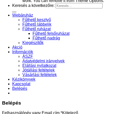
work. You can remove it from Theme Options.
Keresés a következőre:
Webáruház
Fűthető kesztyű
Fűthető lábbelik
Fűthető ruházat
Fűthető felsőruházat
Fűthető nadrág
Kiegészítők
Akció
Információk
ÁSZF
Adatvédelmi irányelvek
Elállási nyilatkozat
Jótállási feltételek
Vásárlási feltételek
Kézikönyvek
Kapcsolat
Belépés
Belépés
Felhasználónév vagy Email cím
*
Kötelező