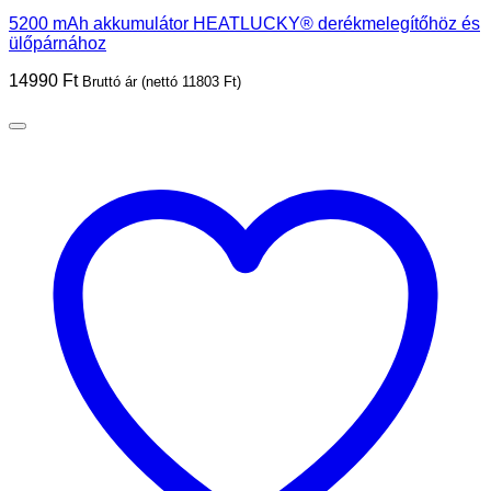
5200 mAh akkumulátor HEATLUCKY® derékmelegítőhöz és
ülőpárnához
14990
Ft
Bruttó ár (nettó
11803
Ft
)