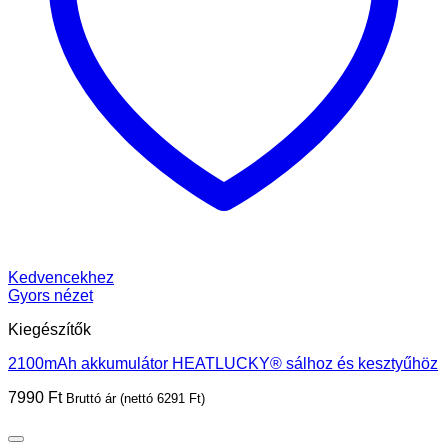
Kedvencekhez
Gyors nézet
Kiegészítők
2100mAh akkumulátor HEATLUCKY® sálhoz és kesztyűhöz
7990
Ft
Bruttó ár (nettó
6291
Ft
)