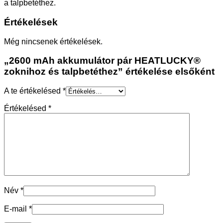
a talpbetéthez.
Értékelések
Még nincsenek értékelések.
„2600 mAh akkumulátor pár HEATLUCKY®
zoknihoz és talpbetéthez” értékelése elsőként
A te értékelésed
*
Értékelésed
*
Név
*
E-mail
*