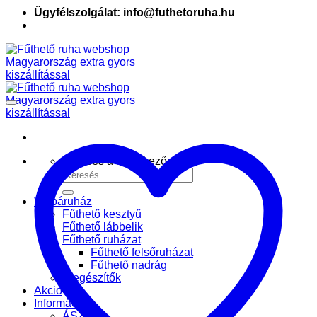
Ügyfélszolgálat: info@futhetoruha.hu
Keresés a következőre:
Webáruház
Fűthető kesztyű
Fűthető lábbelik
Fűthető ruházat
Fűthető felsőruházat
Fűthető nadrág
Kiegészítők
Akció
Információk
ÁSZF