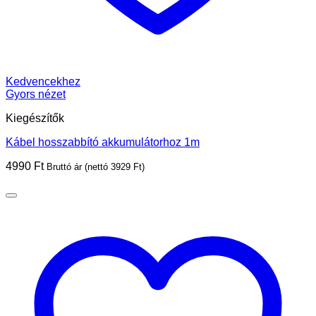
Kedvencekhez
Gyors nézet
Kiegészítők
Kábel hosszabbító akkumulátorhoz 1m
4990
Ft
Bruttó ár (nettó
3929
Ft
)