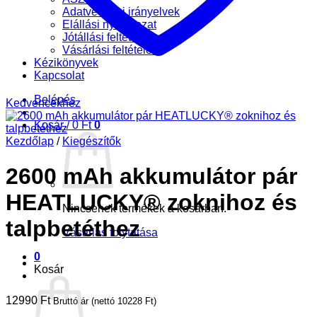
Adatvédelmi irányelvek
Elállási nyilatkozat
Jótállási feltételek
Vásárlási feltételek
Kézikönyvek
Kapcsolat
Belépés
Kedvencekhez
Kosár /
0
Ft
0
Kezdőlap
/
Kiegészítők
2600 mAh akkumulátor pár
HEATLUCKY® zoknihoz és
Nincsenek termékek a kosárban.
talpbetéthez
Vásárlás folytatása
0
Kosár
12990
Ft
Bruttó ár (nettó
10228
Ft
)