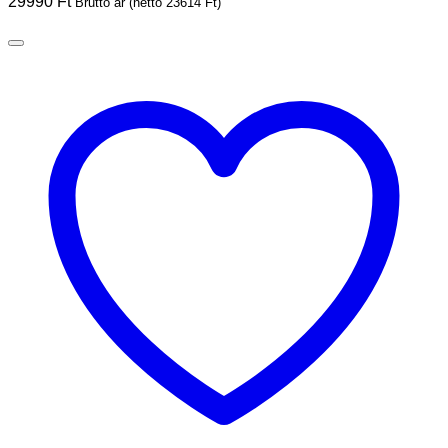
29990
Ft
Bruttó ár (nettó
23614
Ft
)