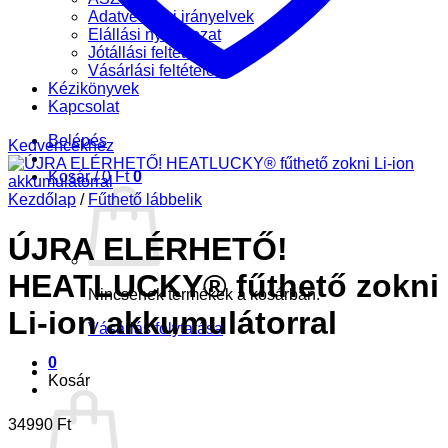
Adatvédelmi irányelvek
Elállási nyilatkozat
Jótállási feltételek
Vásárlási feltételek
Kézikönyvek
Kapcsolat
Belépés
Kedvencekhez
Kosár /
0
Ft
0
Kezdőlap
/
Fűthető lábbelik
ÚJRA ELÉRHETŐ!
HEATLUCKY® fűthető zokni
Nincsenek termékek a kosárban.
Li-ion akkumulátorral
Vásárlás folytatása
0
Kosár
34990
Ft