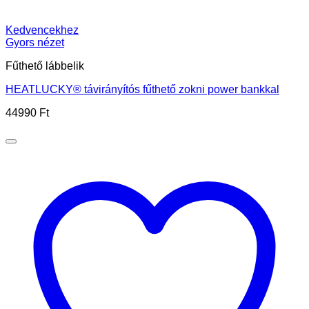
Kedvencekhez
Gyors nézet
Fűthető lábbelik
HEATLUCKY® távirányítós fűthető zokni power bankkal
44990
Ft