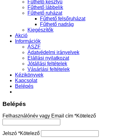
Fűthető kesztyű
Fűthető lábbelik
Fűthető ruházat
Fűthető felsőruházat
Fűthető nadrág
Kiegészítők
Akció
Információk
ÁSZF
Adatvédelmi irányelvek
Elállási nyilatkozat
Jótállási feltételek
Vásárlási feltételek
Kézikönyvek
Kapcsolat
Belépés
Belépés
Felhasználónév vagy Email cím
*
Kötelező
Jelszó
*
Kötelező