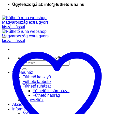
Ügyfélszolgálat: info@futhetoruha.hu
Keresés a következőre:
Webáruház
Fűthető kesztyű
Fűthető lábbelik
Fűthető ruházat
Fűthető felsőruházat
Fűthető nadrág
Kiegészítők
Akció
Információk
ÁSZF