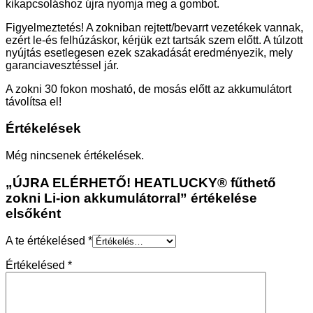
kikapcsoláshoz újra nyomja meg a gombot.
Figyelmeztetés! A zokniban rejtett/bevarrt vezetékek vannak,
ezért le-és felhúzáskor, kérjük ezt tartsák szem előtt. A túlzott
nyújtás esetlegesen ezek szakadását eredményezik, mely
garanciavesztéssel jár.
A zokni 30 fokon mosható, de mosás előtt az akkumulátort
távolítsa el!
Értékelések
Még nincsenek értékelések.
„ÚJRA ELÉRHETŐ! HEATLUCKY® fűthető
zokni Li-ion akkumulátorral” értékelése
elsőként
A te értékelésed
*
Értékelésed
*