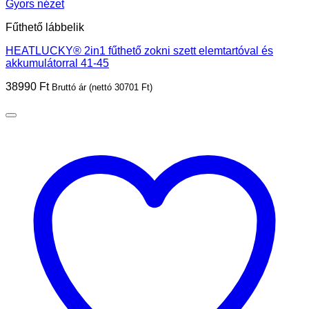
Gyors nézet
Fűthető lábbelik
HEATLUCKY® 2in1 fűthető zokni szett elemtartóval és
akkumulátorral 41-45
38990
Ft
Bruttó ár (nettó
30701
Ft
)