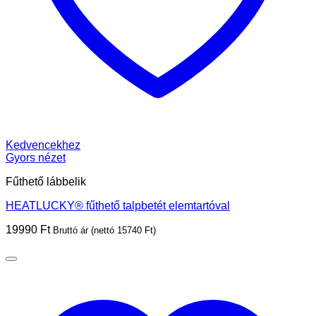
Kedvencekhez
Gyors nézet
Fűthető lábbelik
HEATLUCKY® fűthető talpbetét elemtartóval
19990
Ft
Bruttó ár (nettó
15740
Ft
)