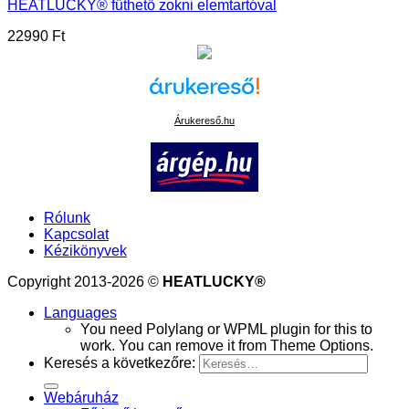
HEATLUCKY® fűthető zokni elemtartóval
22990
Ft
Árukereső.hu
Rólunk
Kapcsolat
Kézikönyvek
Copyright 2013-2026 ©
HEATLUCKY®
Languages
You need Polylang or WPML plugin for this to
work. You can remove it from Theme Options.
Keresés a következőre:
Webáruház