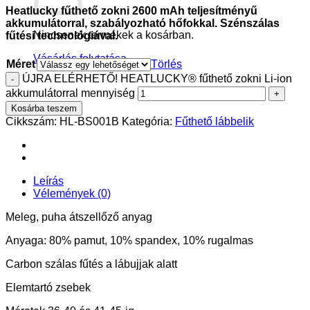
Heatlucky fűthető zokni 2600 mAh teljesítményű
akkumulátorral, szabályozható hőfokkal. Szénszálas
Nincsenek termékek a kosárban.
fűtési technológiával.
Vásárlás folytatása
Méret
Törlés
ÚJRA ELÉRHETŐ! HEATLUCKY® fűthető zokni Li-ion
akkumulátorral mennyiség
Kosárba teszem
Cikkszám:
HL-BS001B
Kategória:
Fűthető lábbelik
Leírás
Vélemények (0)
Meleg, puha átszellőző anyag
Anyaga: 80% pamut, 10% spandex, 10% rugalmas
Carbon szálas fűtés a lábujjak alatt
Elemtartó zsebek