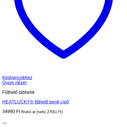
Kedvencekhez
Gyors nézet
Fűthető lábbelik
HEATLUCKY® fűthető benti cipő
34990
Ft
Bruttó ár (nettó
27551
Ft
)