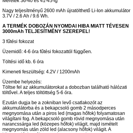
Méretek 36-40 és 41-45-ig
Nagy teljesítményű 2600 mAh újratölthető Li-Ion akkumulátor
3.7V / 2.6 Ah / 9.6 Wh.
A TERMÉK DOBOZÁN NYOMDAI HIBA MIATT TÉVESEN
3000mAh TELJESÍTMÉNY SZEREPEL!
3 fűtési fokozat
Üzemidő: 4-6 óra fűtési fokozattól függően.
Töltési idő kb. 6 óra
Kimeneti feszültség: 4.2V / 1200mAh
Üzembe helyezés:
Töltse fel az akkumulátorokat a dobozban található hálózati
töltővel. A teljes töltöttség 5-6 óra.
Ezután dugja be a zokniban levő csatlakozót az
akkumulátorba és a bekapcsoló gomb 2 másodperces
megnyomása után a piros led (magas hőfok) folyamatosan
világítani fog. A bekapcsoló gomb rövid megnyomása után
narancssárga led (közepes hőfok) világit, majd ismételt
megnyomás után zöld led (alacsony hőfok) világit. A