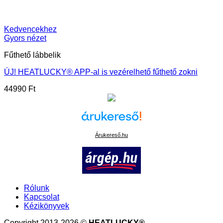
Kedvencekhez
Gyors nézet
Fűthető lábbelik
ÚJ! HEATLUCKY® APP-al is vezérelhető fűthető zokni
44990
Ft
Árukereső.hu
Rólunk
Kapcsolat
Kézikönyvek
Copyright 2013-2026 ©
HEATLUCKY®