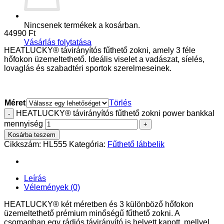
Nincsenek termékek a kosárban.
44990
Ft
Vásárlás folytatása
HEATLUCKY® távirányítós fűthető zokni, amely 3 féle
hőfokon üzemeltethető. Ideális viselet a vadászat, síelés,
lovaglás és szabadtéri sportok szerelmeseinek.
Méret
Törlés
HEATLUCKY® távirányítós fűthető zokni power bankkal
mennyiség
Kosárba teszem
Cikkszám:
HL555
Kategória:
Fűthető lábbelik
Leírás
Vélemények (0)
HEATLUCKY® két méretben és 3 különböző hőfokon
üzemeltethető prémium minőségű fűthető zokni. A
csomagban egy rádiós távirányító is helyett kapott, mellyel