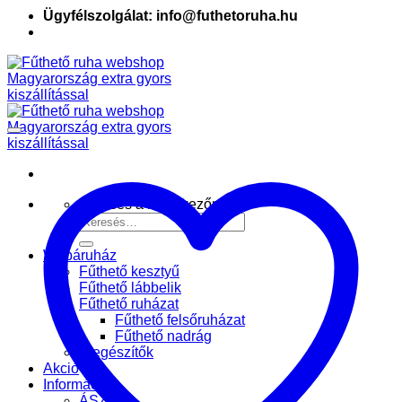
Ügyfélszolgálat: info@futhetoruha.hu
Keresés a következőre:
Webáruház
Fűthető kesztyű
Fűthető lábbelik
Fűthető ruházat
Fűthető felsőruházat
Fűthető nadrág
Kiegészítők
Akció
Információk
ÁSZF