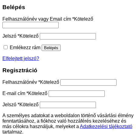
Belépés
Felhasználónév vagy Email cím
*
Kötelező
Jelszó
*
Kötelező
Emlékezz rám
Belépés
Elfelejtett jelszó?
Regisztráció
Felhasználónév
*
Kötelező
E-mail cím
*
Kötelező
Jelszó
*
Kötelező
A személyes adatokat a weboldalon történő vásárlási élmény
fenntartásához, a fiókhoz való hozzáférés kezeléséhez és
más célokra használjuk, melyeket a
Adatkezelési tájékoztató
tartalmaz.