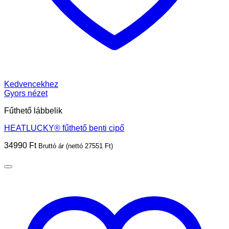
Kedvencekhez
Gyors nézet
Fűthető lábbelik
HEATLUCKY® fűthető benti cipő
34990
Ft
Bruttó ár (nettó
27551
Ft
)