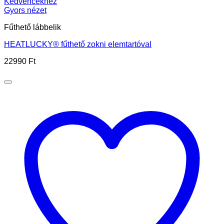
Kedvencekhez
Gyors nézet
Fűthető lábbelik
HEATLUCKY® fűthető zokni elemtartóval
22990
Ft