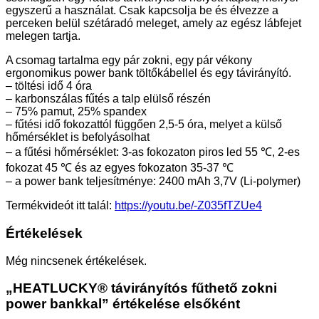
egyszerű a használat. Csak kapcsolja be és élvezze a
perceken belül szétáradó meleget, amely az egész lábfejet
melegen tartja.
A csomag tartalma egy pár zokni, egy pár vékony
ergonomikus power bank töltőkábellel és egy távirányító.
– töltési idő 4 óra
– karbonszálas fűtés a talp elülső részén
– 75% pamut, 25% spandex
– fűtési idő fokozattól függően 2,5-5 óra, melyet a külső
hőmérséklet is befolyásolhat
– a fűtési hőmérséklet: 3-as fokozaton piros led 55 ℃, 2-es
fokozat 45 ℃ és az egyes fokozaton 35-37 ℃
– a power bank teljesítménye: 2400 mAh 3,7V (Li-polymer)
Termékvideót itt talál:
https://youtu.be/-Z035fTZUe4
Értékelések
Még nincsenek értékelések.
„HEATLUCKY® távirányítós fűthető zokni
power bankkal” értékelése elsőként