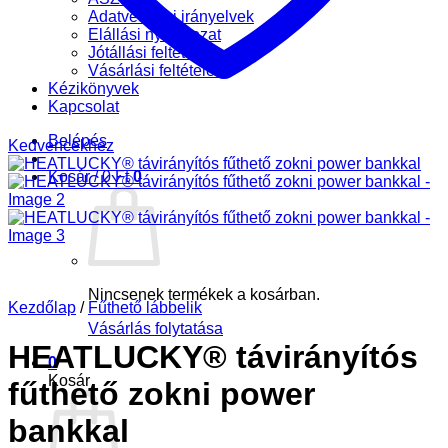
Adatvédelmi irányelvek
Elállási nyilatkozat
Jótállási feltételek
Vásárlási feltételek
Kézikönyvek
Kapcsolat
Belépés
Kedvencekhez
Kosár /
0
Ft
0
Nincsenek termékek a kosárban.
Kezdőlap
/
Fűthető lábbelik
Vásárlás folytatása
HEATLUCKY® távirányítós
0
Kosár
fűthető zokni power
bankkal