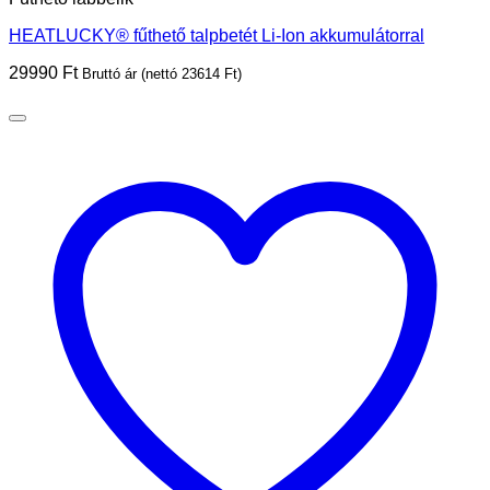
HEATLUCKY® fűthető talpbetét Li-Ion akkumulátorral
29990
Ft
Bruttó ár (nettó
23614
Ft
)