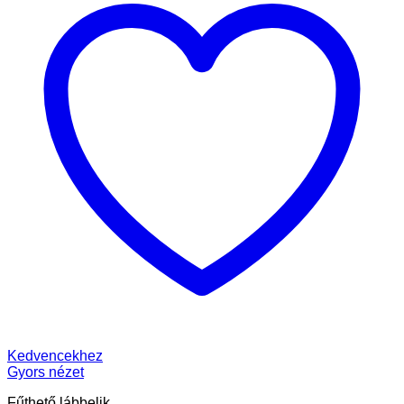
Kedvencekhez
Gyors nézet
Fűthető lábbelik