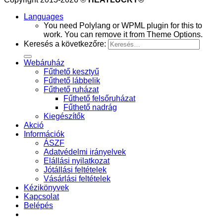
Languages
You need Polylang or WPML plugin for this to
work. You can remove it from Theme Options.
Keresés a következőre:
Webáruház
Fűthető kesztyű
Fűthető lábbelik
Fűthető ruházat
Fűthető felsőruházat
Fűthető nadrág
Kiegészítők
Akció
Információk
ÁSZF
Adatvédelmi irányelvek
Elállási nyilatkozat
Jótállási feltételek
Vásárlási feltételek
Kézikönyvek
Kapcsolat
Belépés