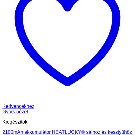
Kedvencekhez
Gyors nézet
Kiegészítők
2100mAh akkumulátor HEATLUCKY® sálhoz és kesztyűhöz