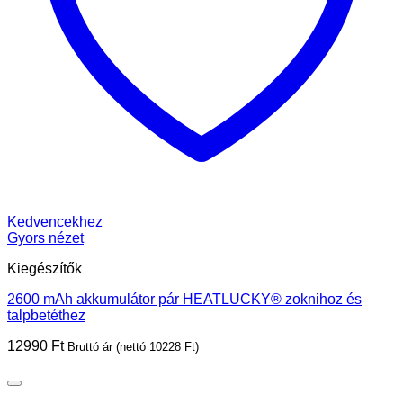
Kedvencekhez
Gyors nézet
Kiegészítők
2600 mAh akkumulátor pár HEATLUCKY® zoknihoz és
talpbetéthez
12990
Ft
Bruttó ár (nettó
10228
Ft
)