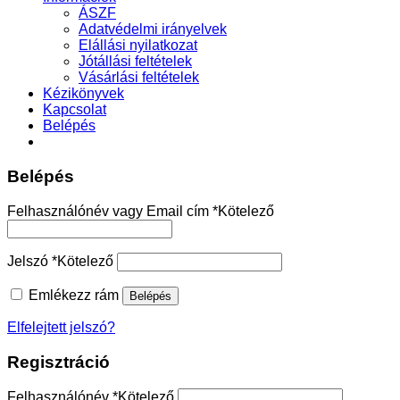
ÁSZF
Adatvédelmi irányelvek
Elállási nyilatkozat
Jótállási feltételek
Vásárlási feltételek
Kézikönyvek
Kapcsolat
Belépés
Belépés
Felhasználónév vagy Email cím
*
Kötelező
Jelszó
*
Kötelező
Emlékezz rám
Belépés
Elfelejtett jelszó?
Regisztráció
Felhasználónév
*
Kötelező