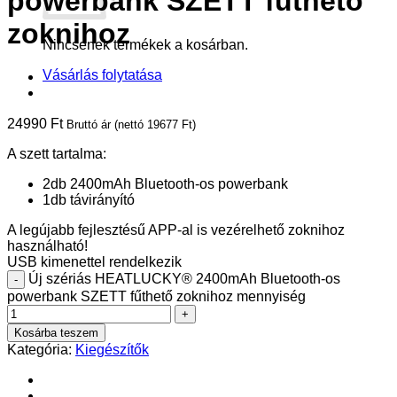
powerbank SZETT fűthető
zoknihoz
Nincsenek termékek a kosárban.
Vásárlás folytatása
24990
Ft
Bruttó ár (nettó
19677
Ft
)
A szett tartalma:
2db 2400mAh Bluetooth-os powerbank
1db távirányító
A legújabb fejlesztésű APP-al is vezérelhető zoknihoz
használható!
USB kimenettel rendelkezik
Új szériás HEATLUCKY® 2400mAh Bluetooth-os
powerbank SZETT fűthető zoknihoz mennyiség
Kosárba teszem
Kategória:
Kiegészítők