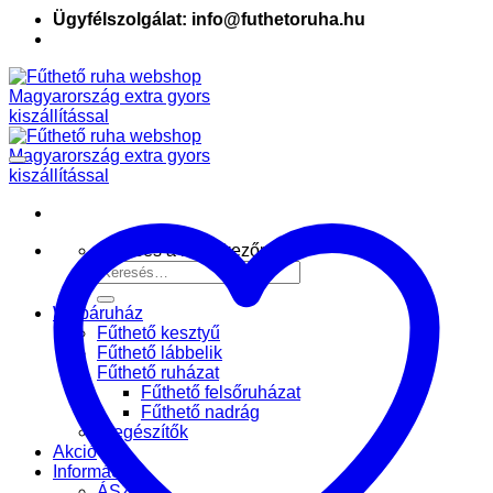
Ügyfélszolgálat: info@futhetoruha.hu
Keresés a következőre:
Webáruház
Fűthető kesztyű
Fűthető lábbelik
Fűthető ruházat
Fűthető felsőruházat
Fűthető nadrág
Kiegészítők
Akció
Információk
ÁSZF