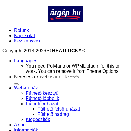
Rólunk
Kapcsolat
Kézikönyvek
Copyright 2013-2026 ©
HEATLUCKY®
Languages
You need Polylang or WPML plugin for this to
work. You can remove it from Theme Options.
Keresés a következőre:
Webáruház
Fűthető kesztyű
Fűthető lábbelik
Fűthető ruházat
Fűthető felsőruházat
Fűthető nadrág
Kiegészítők
Akció
Információk