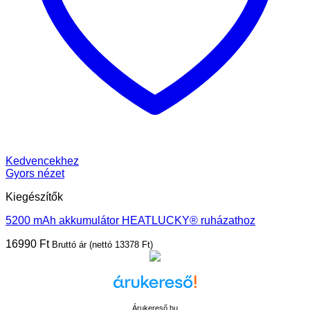
Kedvencekhez
Gyors nézet
Kiegészítők
5200 mAh akkumulátor HEATLUCKY® ruházathoz
16990
Ft
Bruttó ár (nettó
13378
Ft
)
Árukereső.hu