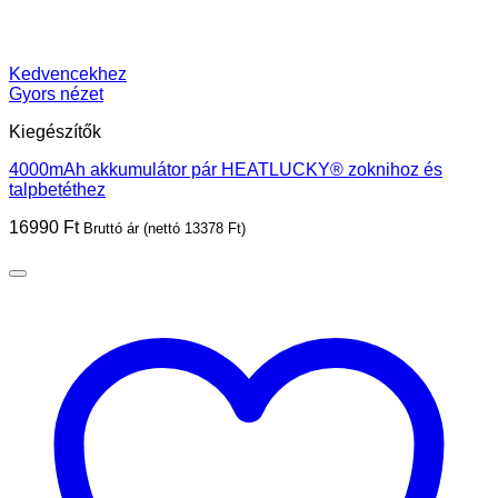
Kedvencekhez
Gyors nézet
Kiegészítők
4000mAh akkumulátor pár HEATLUCKY® zoknihoz és
talpbetéthez
16990
Ft
Bruttó ár (nettó
13378
Ft
)