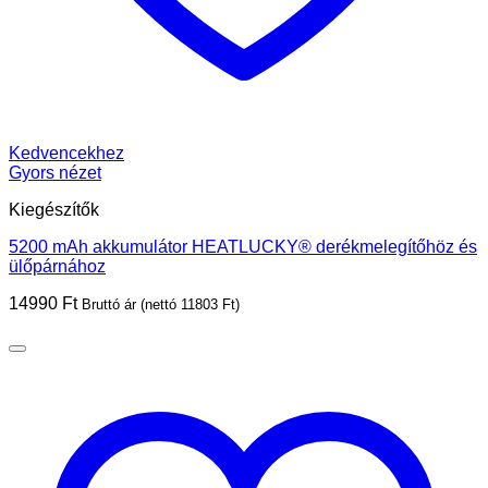
Kedvencekhez
Gyors nézet
Kiegészítők
5200 mAh akkumulátor HEATLUCKY® derékmelegítőhöz és
ülőpárnához
14990
Ft
Bruttó ár (nettó
11803
Ft
)