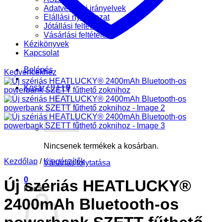
Adatvédelmi irányelvek
Elállási nyilatkozat
Jótállási feltételek
Vásárlási feltételek
Kézikönyvek
Kapcsolat
Belépés
Kedvencekhez
Kosár /
0
Ft
0
Nincsenek termékek a kosárban.
Kezdőlap
/
Kiegészítők
Vásárlás folytatása
0
Új szériás HEATLUCKY®
Kosár
2400mAh Bluetooth-os