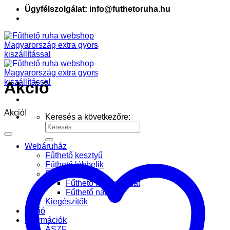
Ügyfélszolgálat: info@futhetoruha.hu
Akció
Akció!
Keresés a következőre:
Webáruház
Fűthető kesztyű
Fűthető lábbelik
Fűthető ruházat
Fűthető felsőruházat
Fűthető nadrág
Kiegészítők
Akció
Információk
ÁSZF