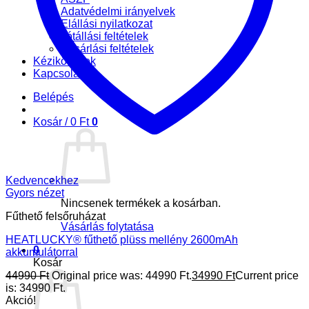
Adatvédelmi irányelvek
Elállási nyilatkozat
Jótállási feltételek
Vásárlási feltételek
Kézikönyvek
Kapcsolat
Belépés
Kosár /
0
Ft
0
Kedvencekhez
Gyors nézet
Nincsenek termékek a kosárban.
Fűthető felsőruházat
Vásárlás folytatása
HEATLUCKY® fűthető plüss mellény 2600mAh
0
akkumulátorral
Kosár
44990
Ft
Original price was: 44990 Ft.
34990
Ft
Current price
is: 34990 Ft.
Akció!