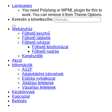
Languages
You need Polylang or WPML plugin for this to
work. You can remove it from Theme Options.
Keresés a következőre:
Webáruház
Fűthető kesztyű
Fűthető lábbelik
Fűthető ruházat
Fűthető felsőruházat
Fűthető nadrág
Kiegészítők
Akció
Információk
ÁSZF
Adatvédelmi irányelvek
Elállási nyilatkozat
Jótállási feltételek
Vásárlási feltételek
Kézikönyvek
Kapcsolat
Belépés