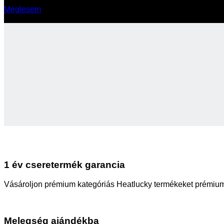
Meglesem
1 év cseretermék garancia
Vásároljon prémium kategóriás Heatlucky termékeket prémium
Melegség ajándékba