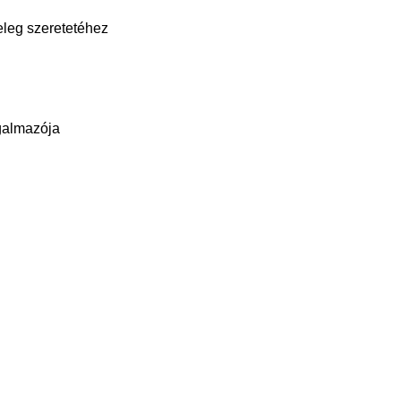
leg szeretetéhez
galmazója