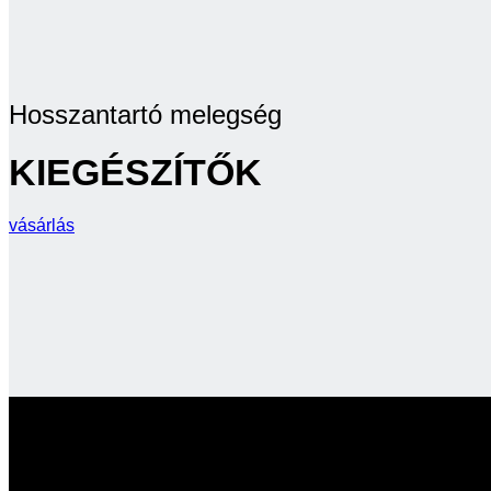
Hosszantartó melegség
KIEGÉSZÍTŐK
vásárlás
ÚJ TERMÉKEK