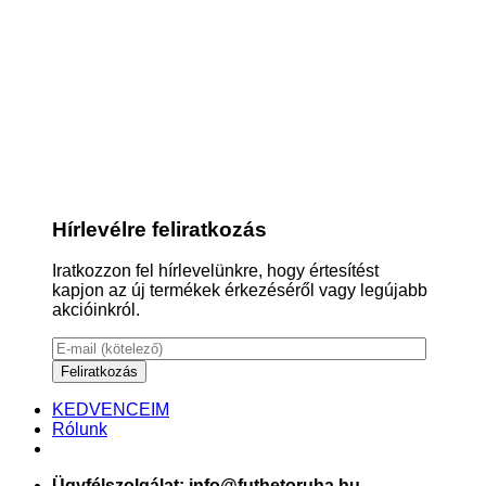
Hírlevélre feliratkozás
Iratkozzon fel hírlevelünkre, hogy értesítést
kapjon az új termékek érkezéséről vagy legújabb
akcióinkról.
KEDVENCEIM
Rólunk
Ügyfélszolgálat: info@futhetoruha.hu