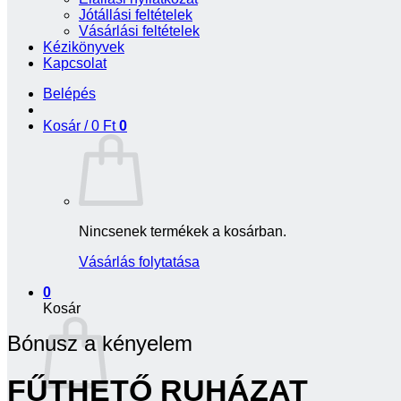
Jótállási feltételek
Vásárlási feltételek
Kézikönyvek
Kapcsolat
Belépés
Kosár /
0
Ft
0
Nincsenek termékek a kosárban.
Vásárlás folytatása
0
Kosár
Bónusz a kényelem
FŰTHETŐ RUHÁZAT