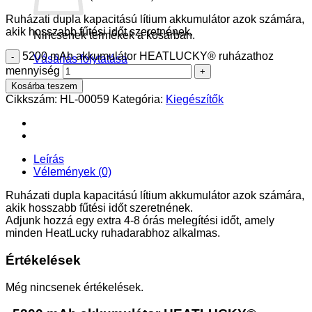
Ruházati dupla kapacitású lítium akkumulátor azok számára,
akik hosszabb fűtési időt szeretnének.
Nincsenek termékek a kosárban.
5200 mAh akkumulátor HEATLUCKY® ruházathoz
Vásárlás folytatása
mennyiség
Kosárba teszem
Cikkszám:
HL-00059
Kategória:
Kiegészítők
Leírás
Vélemények (0)
Ruházati dupla kapacitású lítium akkumulátor azok számára,
akik hosszabb fűtési időt szeretnének.
Adjunk hozzá egy extra 4-8 órás melegítési időt, amely
minden HeatLucky ruhadarabhoz alkalmas.
Értékelések
Még nincsenek értékelések.