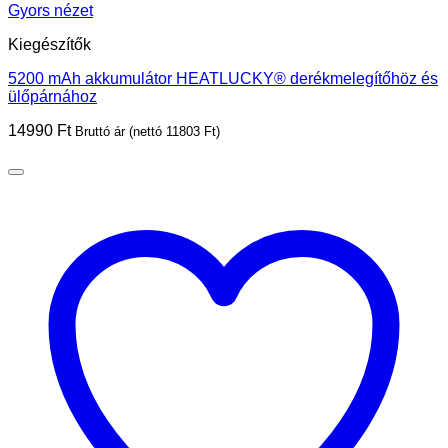
Gyors nézet
Kiegészítők
5200 mAh akkumulátor HEATLUCKY® derékmelegítőhöz és
ülőpárnához
14990
Ft
Bruttó ár (nettó
11803
Ft
)