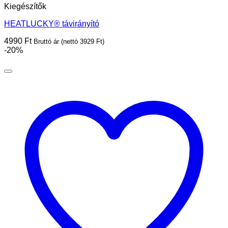
Kiegészítők
HEATLUCKY® távirányító
4990
Ft
Bruttó ár (nettó
3929
Ft
)
-20%