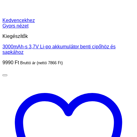
Kedvencekhez
Gyors nézet
Kiegészítők
3000mAh-s 3,7V Li-po akkumulátor benti cipőhöz és
sapkához
9990
Ft
Bruttó ár (nettó
7866
Ft
)