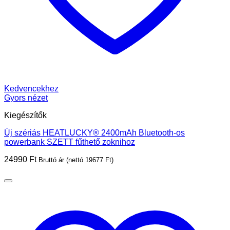
Kedvencekhez
Gyors nézet
Kiegészítők
Új szériás HEATLUCKY® 2400mAh Bluetooth-os
powerbank SZETT fűthető zoknihoz
24990
Ft
Bruttó ár (nettó
19677
Ft
)