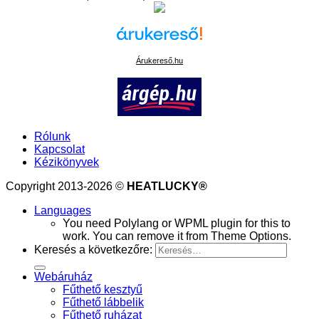
Árukereső.hu
Rólunk
Kapcsolat
Kézikönyvek
Copyright 2013-2026 ©
HEATLUCKY®
Languages
You need Polylang or WPML plugin for this to
work. You can remove it from Theme Options.
Keresés a következőre:
Webáruház
Fűthető kesztyű
Fűthető lábbelik
Fűthető ruházat