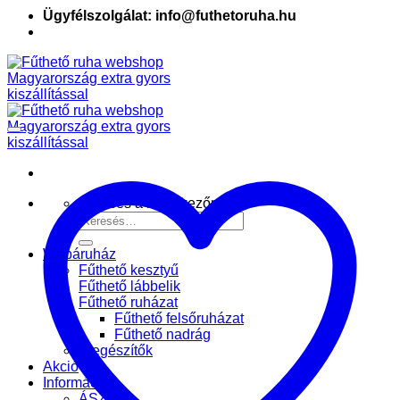
Ügyfélszolgálat: info@futhetoruha.hu
Keresés a következőre:
Webáruház
Fűthető kesztyű
Fűthető lábbelik
Fűthető ruházat
Fűthető felsőruházat
Fűthető nadrág
Kiegészítők
Akció
Információk
ÁSZF