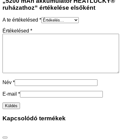
„5200 mAh akkumulátor HEATLUCKY®
ruházathoz” értékelése elsőként
A te értékelésed
*
Értékelésed
*
Név
*
E-mail
*
Kapcsolódó termékek