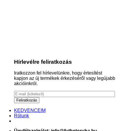
Hírlevélre feliratkozás
Iratkozzon fel hírlevelünkre, hogy értesítést
kapjon az új termékek érkezéséről vagy legújabb
akcióinkról.
KEDVENCEIM
Rólunk
Ügyfélszolgálat: info@futhetoruha.hu