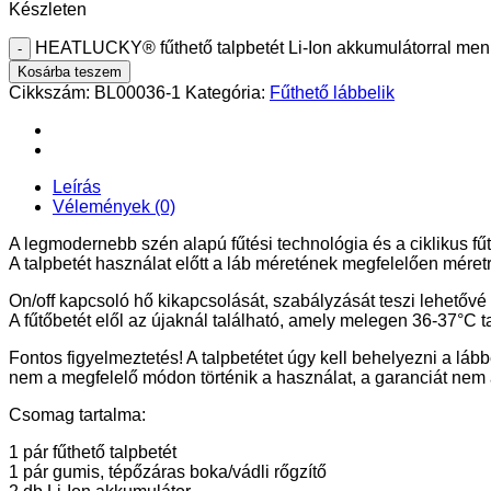
Készleten
HEATLUCKY® fűthető talpbetét Li-Ion akkumulátorral men
Kosárba teszem
Cikkszám:
BL00036-1
Kategória:
Fűthető lábbelik
Leírás
Vélemények (0)
A legmodernebb szén alapú fűtési technológia és a ciklikus fű
A talpbetét használat előtt a láb méretének megfelelően méret
On/off kapcsoló hő kikapcsolását, szabályzását teszi lehetővé
A fűtőbetét elől az újaknál található, amely melegen 36-37°C tar
Fontos figyelmeztetés! A talpbetétet úgy kell behelyezni a lábbe
nem a megfelelő módon történik a használat, a garanciát nem
​Csomag tartalma:
1 pár fűthető talpbetét
1 pár gumis, tépőzáras boka/vádli rőgzítő