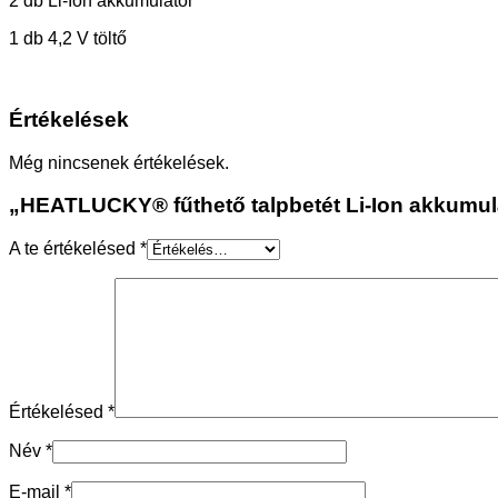
2 db Li-Ion akkumulátor
1 db 4,2 V töltő
Értékelések
Még nincsenek értékelések.
„HEATLUCKY® fűthető talpbetét Li-Ion akkumulá
A te értékelésed
*
Értékelésed
*
Név
*
E-mail
*