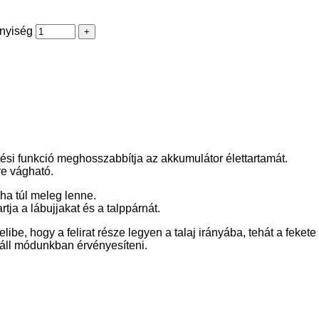
nyiség
tési funkció meghosszabbítja az akkumulátor élettartamát.
re vágható.
 ha túl meleg lenne.
tja a lábujjakat és a talppárnát.​
libe, hogy a felirat része legyen a talaj irányába, tehát a fekete
 áll módunkban érvényesíteni.