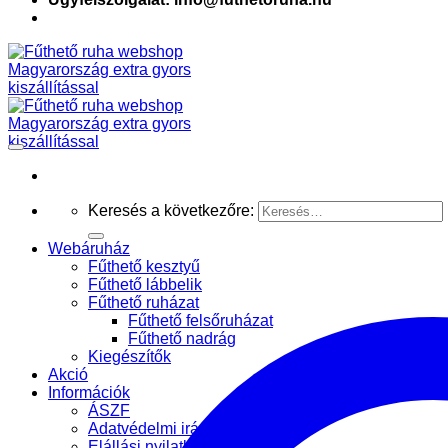
Keresés a következőre:
Webáruház
Fűthető kesztyű
Fűthető lábbelik
Fűthető ruházat
Fűthető felsőruházat
Fűthető nadrág
Kiegészítők
Akció
Információk
ÁSZF
Adatvédelmi irányelvek
Elállási nyilatkozat