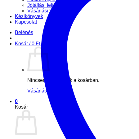
Jótállási feltételek
Vásárlási feltételek
Kézikönyvek
Kapcsolat
Belépés
Kosár /
0
Ft
0
Nincsenek termékek a kosárban.
Vásárlás folytatása
0
Kosár