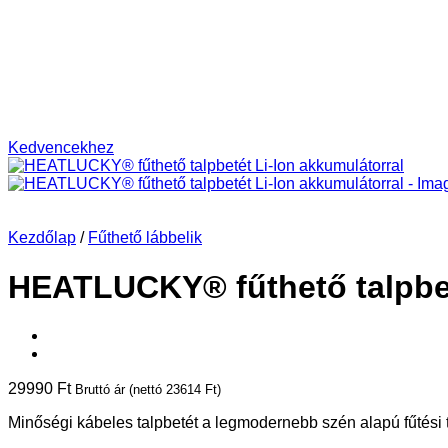
Kedvencekhez
Kezdőlap
/
Fűthető lábbelik
HEATLUCKY® fűthető talpbet
29990
Ft
Bruttó ár (nettó
23614
Ft
)
Minőségi kábeles talpbetét a legmodernebb szén alapú fűtési t